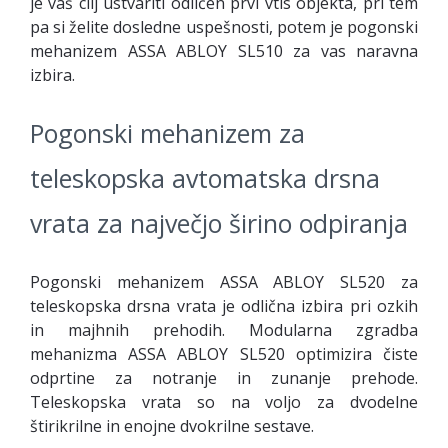
je vaš cilj ustvariti odličen prvi vtis objekta, pri tem
pa si želite dosledne uspešnosti, potem je pogonski
mehanizem ASSA ABLOY SL510 za vas naravna
izbira.
Pogonski mehanizem za
teleskopska avtomatska drsna
vrata za največjo širino odpiranja
Pogonski mehanizem ASSA ABLOY SL520 za
teleskopska drsna vrata je odlična izbira pri ozkih
in majhnih prehodih. Modularna zgradba
mehanizma ASSA ABLOY SL520 optimizira čiste
odprtine za notranje in zunanje prehode.
Teleskopska vrata so na voljo za dvodelne
štirikrilne in enojne dvokrilne sestave.