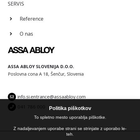
SERVIS
Reference
O nas
ASSA ABLOY SLOVENIJA D.O.O.
Poslovna cona A 18, Šenčur, Slovenia
info.si.entrance@assaabloy.com
041 786 000
Politika piškotkov
To spletno mesto uporablja piškotke.
Z nadaljevanjem uporabe strani se strinjate z uporabo le-
teh.