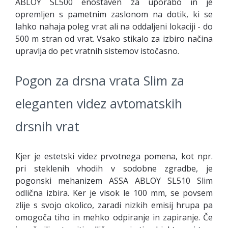
ABLOY SL500 enostaven za uporabo in je
opremljen s pametnim zaslonom na dotik, ki se
lahko nahaja poleg vrat ali na oddaljeni lokaciji - do
500 m stran od vrat. Vsako stikalo za izbiro načina
upravlja do pet vratnih sistemov istočasno.
Pogon za drsna vrata Slim za
eleganten videz avtomatskih
drsnih vrat
Kjer je estetski videz prvotnega pomena, kot npr.
pri steklenih vhodih v sodobne zgradbe, je
pogonski mehanizem ASSA ABLOY SL510 Slim
odlična izbira. Ker je visok le 100 mm, se povsem
zlije s svojo okolico, zaradi nizkih emisij hrupa pa
omogoča tiho in mehko odpiranje in zapiranje. Če