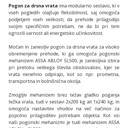
Pogon za drsna vrata
ima modularno sestavo, ki v
vseh pogledih olajšuje fleksibilnost, saj omogoča
podjetjem vseh velikosti, da prehode prilagodijo
svojim specifičnim potrebam, ne da bi pri tem
ogrozili varnost ali energetsko učinkovitost.
Močan in zanesljiv pogon za drsna vrata za visoko
obremenjene prehode, ki ga omogoča pogonski
mehanizem ASSA ABLOY SL500, je zanesljiva izbira
pri pretoku velikega števila obiskovalcev, kjer se
vrata nenehno odpirajo, kot so npr. prometna,
transportna in bolnišnična okolja.
Zmogljiv mehanizem brez težav gladko poganja
težka vrata, tudi v sestavi 2x200 kg ali 1x240 kg, in
omogoča nastavitev vhodov na več načinov za
popolno prilagoditev potrebam objekta. Kot vsi
naši pogonski mehanizmi je tudi mehanizem ASSA